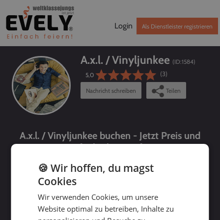
Login
Als Dienstleister registrieren
A.x.l. / Vinyljunkee
(ID:
1584
)
(3)
5,0
Nachricht schreiben
Teilen
A.x.l. / Vinyljunkee buchen - Jetzt Preis und
Verfügbarkeit prüfen!
🍪 Wir hoffen, du magst
Cookies
Wir verwenden Cookies, um unsere
Website optimal zu betreiben, Inhalte zu
bis