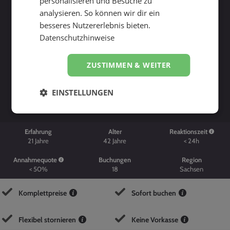
personalisieren und Besuche zu
analysieren. So können wir dir ein
besseres Nutzererlebnis bieten.
Datenschutzhinweise
ZUSTIMMEN & WEITER
Suche starten
EINSTELLUNGEN
Erfahrung
Alter
Reaktionszeit
21
Jahre
42
Jahre
< 24h
Annahmequote
Buchungen
Region
< 50%
18
Sachsen
Komplettpreise
Sofort buchen
Flexibel stornieren
Keine Vorkasse