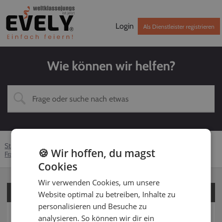
Login
Als Dienstleister registrieren
Wie können wir helfen?
Startseite
Hilfe-Center
Kunden
Über EVELY
🍪 Wir hoffen, du magst
Fragen rund um EVELY
So funktioniert EVELY
Cookies
Wir verwenden Cookies, um unsere
Für Kunden
Website optimal zu betreiben, Inhalte zu
personalisieren und Besuche zu
Für Dienstleister
analysieren. So können wir dir ein