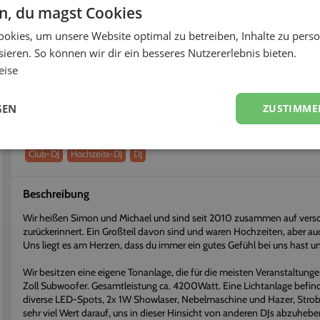
< 6h
90%
en, du magst Cookies
okies, um unsere Website optimal zu betreiben, Inhalte zu perso
fort buchen
Flexibel stornieren
ieren. So können wir dir ein besseres Nutzererlebnis bieten.
eise
Über
Basscreatorz
Erhalte einen persönlichen Eindruck vom Dienstleister
GEN
ZUSTIMME
Dienstleistungen
Club-DJ
Hochzeits-DJ
DJ
Beschreibung
Wir heißen Simon und Michael und sind seit 2010 zusammen auf versc
zurückerinnert. Ein Großteil davon sind und waren Hochzeiten, aber au
Uns liegt es am Herzen, dass du immer ein gutes Gefühl bei uns hast u
Wir besitzen eine eigene Tonanlage, die für die meisten Veranstaltunge
Zoll Subwoofer. Gesamtleistung ca. 4200Watt. Eine Lichtanlage befind
diverse LED-Spots, 2x 1W Showlaser, Nebelmaschine und Hazer, Strobo
sehr viel Wert darauf, uns in dieser Hinsicht von anderen DJs abzuhe