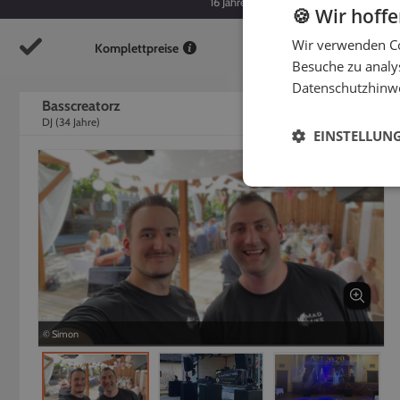
16
Jahre
34
Jahre
🍪 Wir hoff
Wir verwenden Co
Komplettpreise
So
Besuche zu analys
Datenschutzhinw
Basscreatorz
DJ
(
34
Jahre)
EINSTELLUN
© Simon