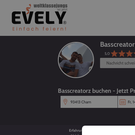
Basscreator
5,0
Nachricht schre
Basscreatorz buchen - Jetzt P
Erfahrung
Alter