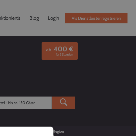
ktioniert’s
Blog
Login
Als Dienstleister registrieren
400
€
ab
für 5 Stunden
Buchungen
Region