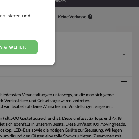
20
Bayern
nalisieren und
Keine Vorkasse
N & WEITER
hiedensten Veranstaltungen unterwegs, an die man sich gerne
ch Vereinsfeiern und Geburtstage waren vertreten.
nd wir flexibel auf deine Wünsche und Vorstellungen eingehen.
n (&lt;500 Gäste) ausreichend ist. Diese umfasst 2x Tops und 4x 18
et sich ebenfalls in unserem Besitz. Diese umfasst 10x Movingheads,
skop, LED-Bars sowie die nötigen Geräte zur Steuerung. Wir legen
ben um dir und den Gästen eine tolle Show zu bieten. Zusammen mit