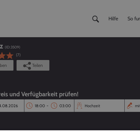
Hilfe
So fun
z
(ID:
3509
)
(7)
iben
Teilen
reis und Verfügbarkeit prüfen!
-
Reaktionszeit
Annahmequote