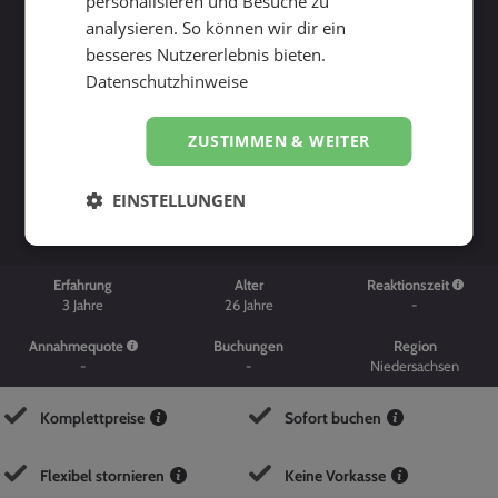
personalisieren und Besuche zu
analysieren. So können wir dir ein
besseres Nutzererlebnis bieten.
Datenschutzhinweise
ZUSTIMMEN & WEITER
Suche starten
EINSTELLUNGEN
Erfahrung
Alter
Reaktionszeit
3
Jahre
26
Jahre
-
Annahmequote
Buchungen
Region
-
-
Niedersachsen
Komplettpreise
Sofort buchen
Flexibel stornieren
Keine Vorkasse