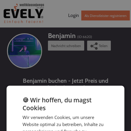
Login
Als Dienstleister registrieren
Benjamin
(ID:
6620
)
Nachricht schreiben
Teilen
Benjamin buchen - Jetzt Preis und
Verfügbarkeit prüfen!
🍪 Wir hoffen, du magst
Cookies
Wir verwenden Cookies, um unsere
Website optimal zu betreiben, Inhalte zu
bis