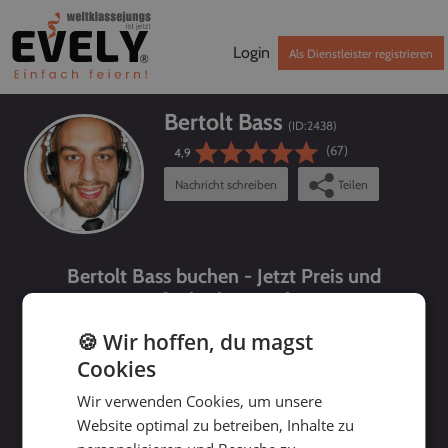
Login
Als Dienstleister registrieren
Bertolt Bass
(ID:
2438
)
(67)
4,9
Nachricht schreiben
Teilen
Bertolt Bass buchen - Jetzt Preis und
Verfügbarkeit prüfen!
🍪 Wir hoffen, du magst
Cookies
Wir verwenden Cookies, um unsere
Website optimal zu betreiben, Inhalte zu
bis