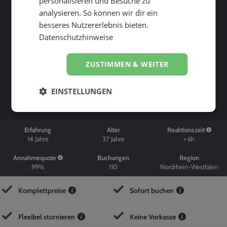
personalisieren und Besuche zu
analysieren. So können wir dir ein
besseres Nutzererlebnis bieten.
Datenschutzhinweise
ZUSTIMMEN & WEITER
Suche starten
EINSTELLUNGEN
Erfahrung
Alter
Reaktionszeit
14
Jahre
37
Jahre
< 6h
Annahmequote
Buchungen
Region
99%
110
Nordrhein-Westfalen
Komplettpreise
Sofort buchen
Flexibel stornieren
Keine Vorkasse