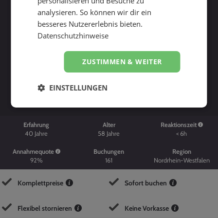
personalisieren und Besuche zu
analysieren. So können wir dir ein
besseres Nutzererlebnis bieten.
Datenschutzhinweise
ZUSTIMMEN & WEITER
Suche starten
EINSTELLUNGEN
Erfahrung
Alter
Reaktionszeit
40
Jahre
58
Jahre
< 6h
Annahmequote
Buchungen
Region
92%
161
Nordrhein-Westfalen
Komplettpreise
Sofort buchen
Flexibel stornieren
Keine Vorkasse