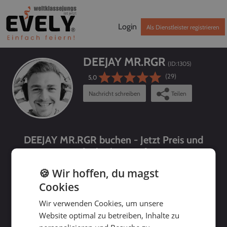
Login
Als Dienstleister registrieren
DEEJAY MR.RGR
(ID:
1305
)
(29)
5,0
Nachricht schreiben
Teilen
DEEJAY MR.RGR buchen - Jetzt Preis und
Verfügbarkeit prüfen!
🍪 Wir hoffen, du magst
Cookies
Wir verwenden Cookies, um unsere
Website optimal zu betreiben, Inhalte zu
bis