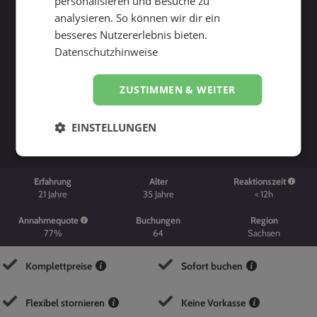
personalisieren und Besuche zu
analysieren. So können wir dir ein
besseres Nutzererlebnis bieten.
Datenschutzhinweise
ZUSTIMMEN & WEITER
Suche starten
EINSTELLUNGEN
Erfahrung
Alter
Reaktionszeit
21
Jahre
35
Jahre
< 12h
Annahmequote
Buchungen
Region
77%
64
Sachsen
Komplettpreise
Sofort buchen
Flexibel stornieren
Keine Vorkasse