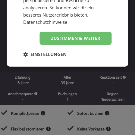
personalisieren und Besuche zu
analysieren. So können wir dir ein
besseres Nutzererlebnis bieten.
Datenschutzhinweise
ZUSTIMMEN & WEITER
Suche starten
EINSTELLUNGEN
Erfahrung
Alter
Reaktionszeit
18
Jahre
35
Jahre
-
Annahmequote
Buchungen
Region
-
1
Niedersachsen
Komplettpreise
Sofort buchen
Flexibel stornieren
Keine Vorkasse