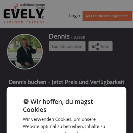
Login
Als Dienstleister registrieren
Dennis
(ID:
3961
)
Nachricht schreiben
Teilen
Dennis buchen - Jetzt Preis und Verfügbarkeit
prüfen!
🍪 Wir hoffen, du magst
Cookies
Wir verwenden Cookies, um unsere
Website optimal zu betreiben, Inhalte zu
bis