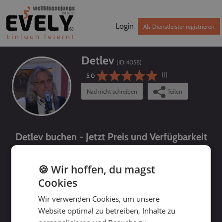
Login
Als Dienstleister registrieren
Detlev
(ID:
4058
)
(1)
5,0
Nachricht schreiben
Teilen
Detlev buchen - Jetzt Preis und Verfügbarkeit
prüfen!
🍪 Wir hoffen, du magst
Cookies
Wir verwenden Cookies, um unsere
Website optimal zu betreiben, Inhalte zu
bis