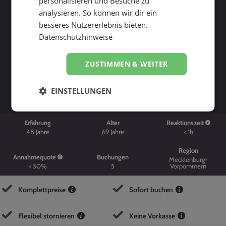
personalisieren und Besuche zu
analysieren. So können wir dir ein
besseres Nutzererlebnis bieten.
Datenschutzhinweise
ZUSTIMMEN & WEITER
Suche starten
EINSTELLUNGEN
Erfahrung
Alter
Reaktionszeit
48
Jahre
69
Jahre
< 1h
Region
Annahmequote
Buchungen
Mecklenburg-
< 50%
5
Vorpommern
Komplettpreise
Sofort buchen
Flexibel stornieren
Keine Vorkasse