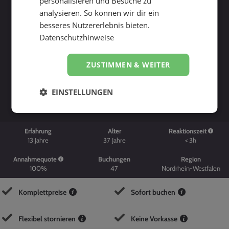
personalisieren und Besuche zu
analysieren. So können wir dir ein
besseres Nutzererlebnis bieten.
Datenschutzhinweise
ZUSTIMMEN & WEITER
Suche starten
EINSTELLUNGEN
Erfahrung
Alter
Reaktionszeit
13
Jahre
37
Jahre
< 3h
Annahmequote
Buchungen
Region
100%
47
Nordrhein-Westfalen
Komplettpreise
Sofort buchen
Flexibel stornieren
Keine Vorkasse