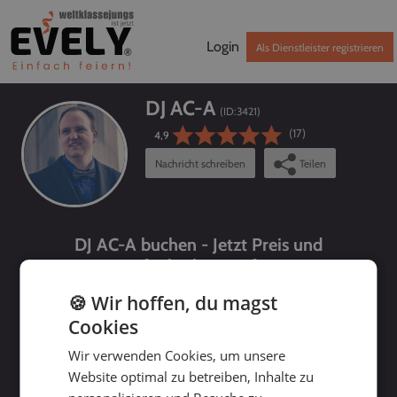
Login
Als Dienstleister registrieren
DJ AC-A
(ID:
3421
)
(17)
4,9
Nachricht schreiben
Teilen
DJ AC-A buchen - Jetzt Preis und
Verfügbarkeit prüfen!
🍪 Wir hoffen, du magst
Cookies
Wir verwenden Cookies, um unsere
Website optimal zu betreiben, Inhalte zu
bis