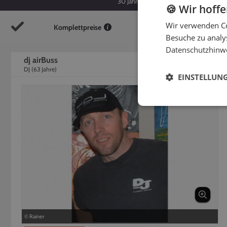
30
Jahre
63
Jahre
🍪 Wir hoff
Wir verwenden Co
Komplettpreise
So
Besuche zu analys
Datenschutzhinw
dj airBuss
DJ
(
63
Jahre)
EINSTELLUN
© Rainer