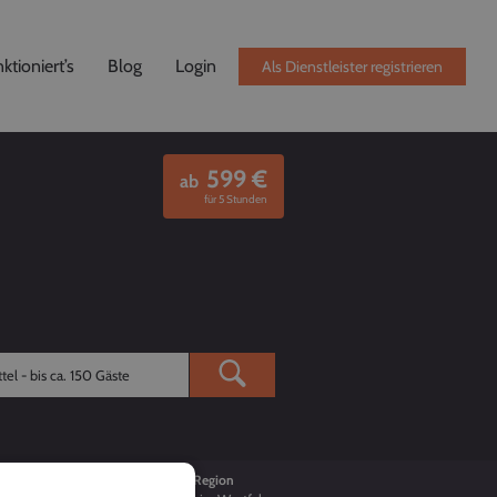
ktioniert’s
Blog
Login
Als Dienstleister registrieren
599
€
ab
für 5 Stunden
Buchungen
Region