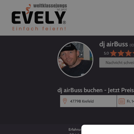
dj airBuss
(ID
5,0
Nachricht schre
dj airBuss buchen - Jetzt Prei
Erfahrung
Alter