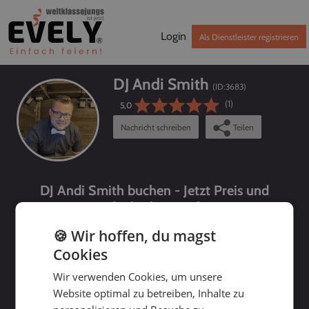
Login
Als Dienstleister registrieren
DJ Andi Smith
(ID:
3683
)
(1)
5,0
Nachricht schreiben
Teilen
DJ Andi Smith buchen - Jetzt Preis und
Verfügbarkeit prüfen!
🍪 Wir hoffen, du magst
Cookies
Wir verwenden Cookies, um unsere
Website optimal zu betreiben, Inhalte zu
bis