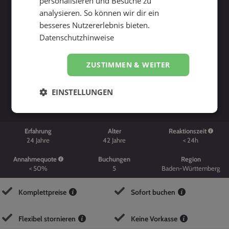
personalisieren und Besuche zu
analysieren. So können wir dir ein
besseres Nutzererlebnis bieten.
Datenschutzhinweise
ZUSTIMMEN & WEITER
Suche starten
EINSTELLUNGEN
Erfahrung
Alter
Reaktionszeit
24
Jahre
42
Jahre
< 24h
Annahmequote
Buchungen
Region
< 50%
5
Baden-Württemberg
Komplettpreise
Sofort buchen
Flexibel stornieren
Keine Vorkasse