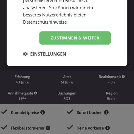
personalisieren und Besuche zu
analysieren. So können wir dir ein
besseres Nutzererlebnis bieten.
Datenschutzhinweise
ZUSTIMMEN & WEITER
Suche starten
EINSTELLUNGEN
Erfahrung
Alter
Reaktionszeit
43
Jahre
61
Jahre
< 3h
Annahmequote
Buchungen
Region
99%
603
Berlin
Komplettpreise
Sofort buchen
Flexibel stornieren
Keine Vorkasse