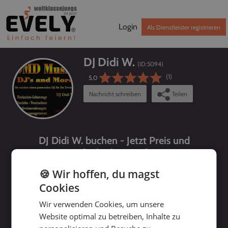
Login
Als Dienstleister registrieren
DJ Didi W.
(ID:
5094
)
(1)
5,0
Nachricht schreiben
Teilen
DJ Didi W. buchen - Jetzt Preis und
Verfügbarkeit prüfen!
🍪 Wir hoffen, du magst
Cookies
Wir verwenden Cookies, um unsere
Website optimal zu betreiben, Inhalte zu
bis