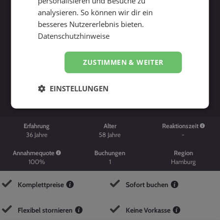
personalisieren und Besuche zu
analysieren. So können wir dir ein
besseres Nutzererlebnis bieten.
Datenschutzhinweise
ZUSTIMMEN & WEITER
Suche starten
EINSTELLUNGEN
Erfahrung
Alter
Reaktionszeit
36
Jahre
58
Jahre
-
Annahmequote
Buchungen
Region
100%
1
Hamburg
Komplettpreise
Sofort buchen
Flexibel stornieren
Keine Vorkasse