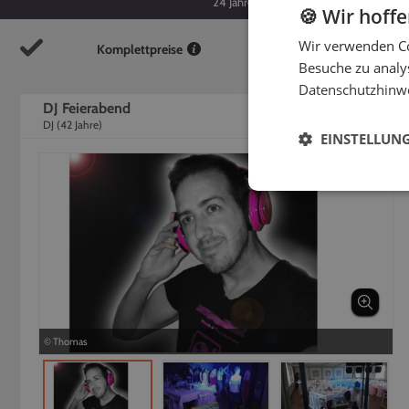
24
Jahre
42
Jahre
🍪 Wir hoff
Wir verwenden Co
Komplettpreise
So
Besuche zu analys
Datenschutzhinw
DJ Feierabend
DJ
(
42
Jahre)
EINSTELLUN
© Thomas