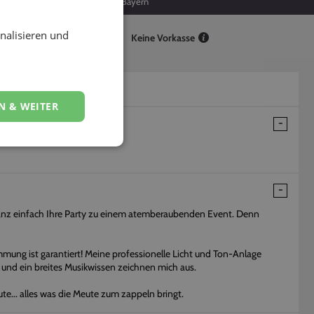
8
Bayern
nalisieren und
Keine Vorkasse
N & WEITER
 ganz einfach Ihre Party zu einem atemberaubenden Event. Denn
mmung ist garantiert! Meine professionelle Licht und Ton-Anlage
 und ein breites Musikwissen zeichnen mich aus.
te... alles was die Meute zum zappeln bringt.