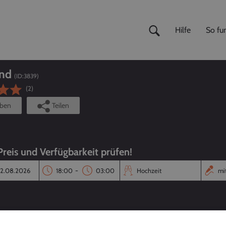
Hilfe
So fun
end
(ID:
3839
)
(2)
iben
Teilen
Preis und Verfügbarkeit prüfen!
-
Reaktionszeit
Annahmequote