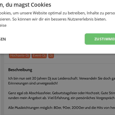
< 12h
50%
en, du magst Cookies
okies, um unsere Website optimal zu betreiben, Inhalte zu perso
fort buchen
Flexibel stornieren
ieren. So können wir dir ein besseres Nutzererlebnis bieten.
eise
Über
DJ Feierabend
Erhalte einen persönlichen Eindruck vom Dienstleister
GEN
ZUSTIMME
Dienstleistungen
Hochzeits-DJ
Event-DJ
DJ
Beschreibung
Ich bin nun seit 20 Jahren Dj aus Leidenschaft. Verwandeln Sie doch
Erinnerungen sind unvergesslich!
Ganz egal ob Abschlussfeier, Geburtstagsfeier oder Hochzeit, Gute Sti
runden mein Angebot ab. Viel Erfahrung, ein persönliches Vorgespräch
Alle Musikrichtungen möglich: 80er, 90er, 2000er und die Hits von heu