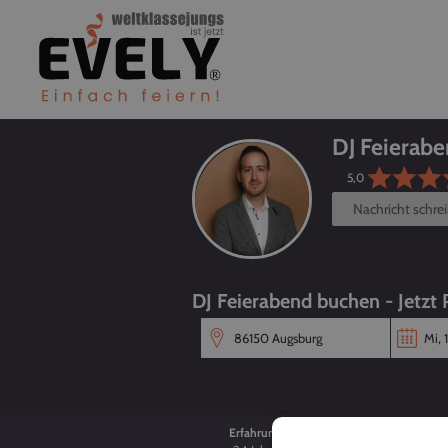
DJ Feierab
5,0
Nachricht schre
DJ Feierabend buchen - Jetzt 
Erfahrung
Alter