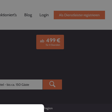
ktioniert’s
Blog
Login
Als Dienstleister registrieren
499
€
ab
für 4 Stunden
Buchungen
Region