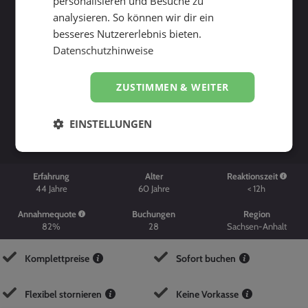
personalisieren und Besuche zu
analysieren. So können wir dir ein
besseres Nutzererlebnis bieten.
Datenschutzhinweise
ZUSTIMMEN & WEITER
Suche starten
EINSTELLUNGEN
Erfahrung
Alter
Reaktionszeit
44
Jahre
60
Jahre
< 12h
Annahmequote
Buchungen
Region
82%
28
Sachsen-Anhalt
Komplettpreise
Sofort buchen
Flexibel stornieren
Keine Vorkasse