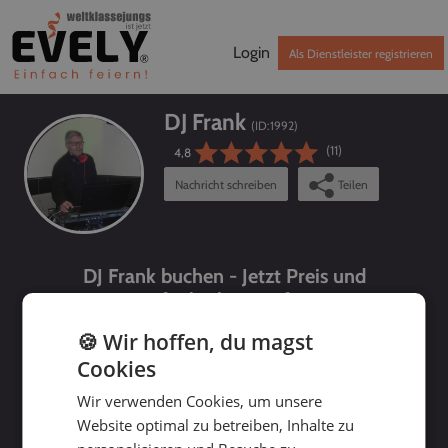
Login
Als Dienstleister registrieren
DJ Frank
(ID:
1992
)
(11)
4,8
Nachricht schreiben
Teilen
DJ Frank buchen - Jetzt Preis und
Verfügbarkeit prüfen!
🍪 Wir hoffen, du magst
Cookies
Wir verwenden Cookies, um unsere
Website optimal zu betreiben, Inhalte zu
bis