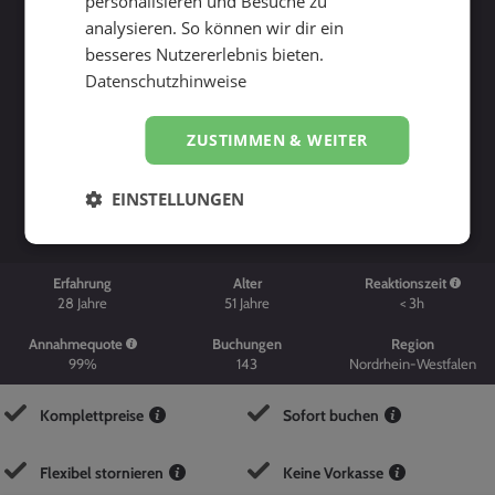
personalisieren und Besuche zu
analysieren. So können wir dir ein
besseres Nutzererlebnis bieten.
Datenschutzhinweise
ZUSTIMMEN & WEITER
Suche starten
EINSTELLUNGEN
Erfahrung
Alter
Reaktionszeit
28
Jahre
51
Jahre
< 3h
Annahmequote
Buchungen
Region
99%
143
Nordrhein-Westfalen
Komplettpreise
Sofort buchen
Flexibel stornieren
Keine Vorkasse