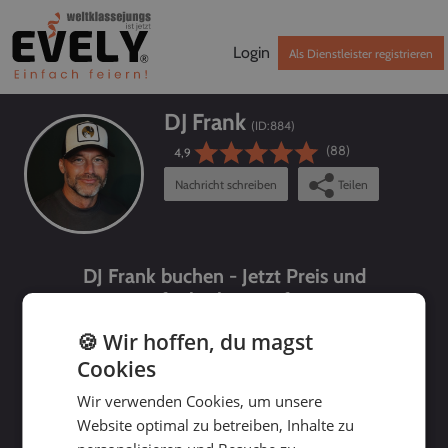
Login
Als Dienstleister registrieren
DJ Frank
(ID:
884
)
(88)
4,9
Nachricht schreiben
Teilen
DJ Frank buchen - Jetzt Preis und
Verfügbarkeit prüfen!
🍪 Wir hoffen, du magst
Cookies
Wir verwenden Cookies, um unsere
Website optimal zu betreiben, Inhalte zu
bis