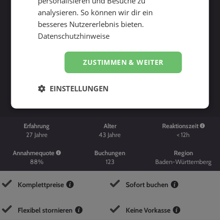
personalisieren und Besuche zu
analysieren. So können wir dir ein
besseres Nutzererlebnis bieten.
Datenschutzhinweise
ZUSTIMMEN & WEITER
Suche starten
EINSTELLUNGEN
Erfahrung
Alter
Reaktionszeit
27
Jahre
43
Jahre
< 12h
Annahmequote
Buchungen
Region
88%
123
Baden-Württemberg
Komplettpreise
Sofort buchen
Flexibel stornieren
Keine Vorkasse