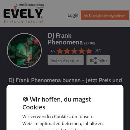
Login
Als Dienstleister registrieren
DJ Frank
Phenomena
(ID:
118
)
(47)
4,9
Nachricht schreiben
Teilen
DJ Frank Phenomena buchen - Jetzt Preis und
Verfügbarkeit prüfen!
🍪 Wir hoffen, du magst
Cookies
Wir verwenden Cookies, um unsere
Website optimal zu betreiben, Inhalte zu
bis