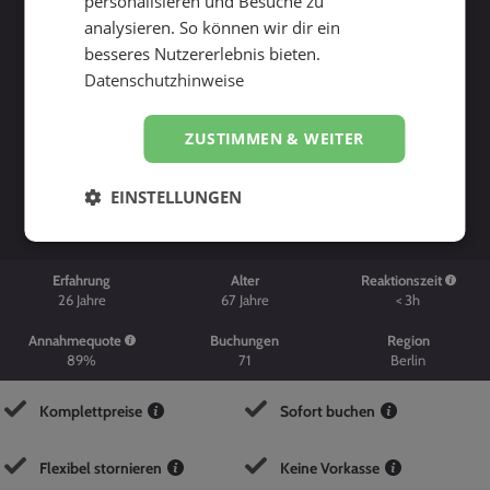
personalisieren und Besuche zu
analysieren. So können wir dir ein
besseres Nutzererlebnis bieten.
Datenschutzhinweise
ZUSTIMMEN & WEITER
Suche starten
EINSTELLUNGEN
Erfahrung
Alter
Reaktionszeit
26
Jahre
67
Jahre
< 3h
Annahmequote
Buchungen
Region
89%
71
Berlin
Komplettpreise
Sofort buchen
Flexibel stornieren
Keine Vorkasse