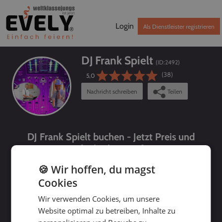
Login
Als Dienstleister registrieren
DJ Frank Spielt
(ID:
2492
)
(38)
5,0
Nachricht schreiben
Teilen
DJ Frank Spielt buchen - Jetzt Preis und
Verfügbarkeit prüfen!
🍪 Wir hoffen, du magst
Cookies
Wir verwenden Cookies, um unsere
Website optimal zu betreiben, Inhalte zu
bis