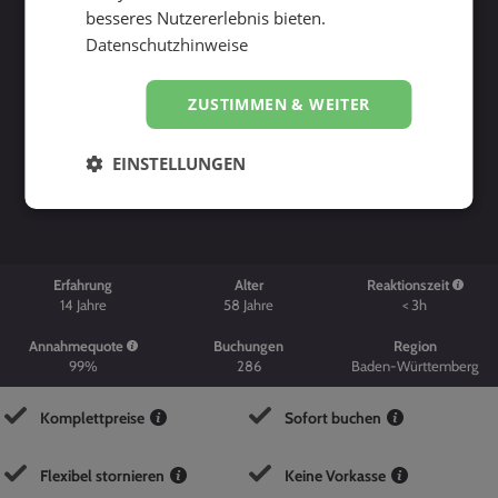
besseres Nutzererlebnis bieten.
Datenschutzhinweise
ZUSTIMMEN & WEITER
Suche starten
EINSTELLUNGEN
Erfahrung
Alter
Reaktionszeit
14
Jahre
58
Jahre
< 3h
Annahmequote
Buchungen
Region
99%
286
Baden-Württemberg
Komplettpreise
Sofort buchen
Flexibel stornieren
Keine Vorkasse