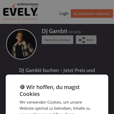
Login
Als Dienstleister registrieren
DJ Gambit
(ID:
5635
)
Nachricht schreiben
Teilen
DJ Gambit buchen - Jetzt Preis und
Verfügbarkeit prüfen!
🍪 Wir hoffen, du magst
Cookies
Wir verwenden Cookies, um unsere
Website optimal zu betreiben, Inhalte zu
bis