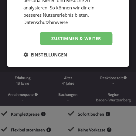
personalisieren und Besuche zu
analysieren. So können wir dir ein
besseres Nutzererlebnis bieten.
Datenschutzhinweise
ZUSTIMMEN & WEITER
Suche starten
EINSTELLUNGEN
Erfahrung
Alter
Reaktionszeit
18
Jahre
41
Jahre
-
Annahmequote
Buchungen
Region
-
-
Baden-Württemberg
Komplettpreise
Sofort buchen
Flexibel stornieren
Keine Vorkasse