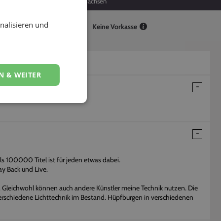
30
Sachsen
nalisieren und
Keine Vorkasse
N & WEITER
ls 100000 Titel ist für jeden etwas dabei.
ay Back und Live.
 Gleichwohl können auch andere Künstler meine Technik nutzen. Die
verschiedene Lichttechnik im Bestand. Hüpfburgen in verschiedenen