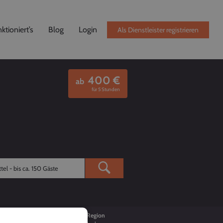
ktioniert’s
Blog
Login
Als Dienstleister registrieren
400
€
ab
für 5 Stunden
Buchungen
Region