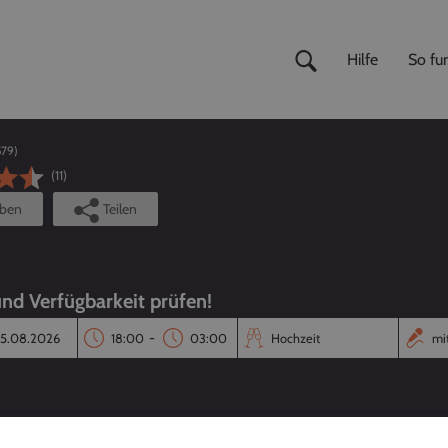
Hilfe
So fun
579
)
(11)
iben
Teilen
und Verfügbarkeit prüfen!
-
Reaktionszeit
Annahmequote