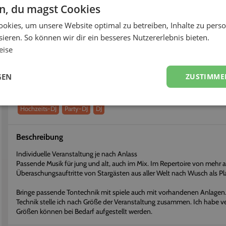
< 12h
70%
en, du magst Cookies
okies, um unsere Website optimal zu betreiben, Inhalte zu perso
fort buchen
Flexibel stornieren
ieren. So können wir dir ein besseres Nutzererlebnis bieten.
eise
Über
DJ Goldi
Erhalte einen persönlichen Eindruck vom Dienstleister
GEN
ZUSTIMME
Dienstleistungen
Hochzeits-DJ
Party-DJ
DJ
Beschreibung
Individuelle Veranstaltung je nach Anlass
Passende Musik für jung und alt, auch im Mix. Im Repertoire von mehr a
Überaschungsauftritte von Stargästen aus aller Welt nach Wusch als Pl
Bringe passende Tontechnik mit spiele auch mit vorhandenen Anlagen.
Technik stelle ich nach Größe der Veranstaltung zusammen. Ich habe 
Größen können bei Bedarf aufgestellt werden.