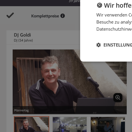
39
Jahre
54
Jahre
🍪 Wir hoff
Wir verwenden Co
Komplettpreise
So
Besuche zu analys
Datenschutzhinw
DJ Goldi
DJ
(
54
Jahre)
EINSTELLUN
Männertag