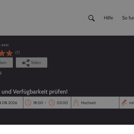
Hilfe
So fun
:
444
)
(7)
iben
Teilen
g
s und Verfügbarkeit prüfen!
-
Reaktionszeit
Annahmequote