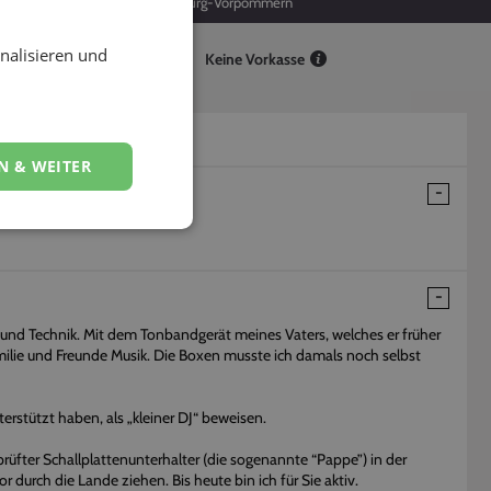
25
Mecklenburg-Vorpommern
nalisieren und
Keine Vorkasse
N & WEITER
k und Technik. Mit dem Tonbandgerät meines Vaters, welches er früher
amilie und Freunde Musik. Die Boxen musste ich damals noch selbst
terstützt haben, als „kleiner DJ“ beweisen.
prüfter Schallplattenunterhalter (die sogenannte “Pappe”) in der
r durch die Lande ziehen. Bis heute bin ich für Sie aktiv.