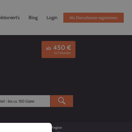
ktioniert’s
Blog
Login
Als Dienstleister registrieren
450
€
ab
für 5 Stunden
Buchungen
Region