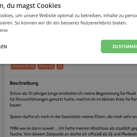
< 6h
64%
en, du magst Cookies
okies, um unsere Website optimal zu betreiben, Inhalte zu perso
fort buchen
Flexibel stornieren
ieren. So können wir dir ein besseres Nutzererlebnis bieten.
eise
Über
DJ Hilmar
Erhalte einen persönlichen Eindruck vom Dienstleister
GEN
ZUSTIMME
Dienstleistungen
Hochzeits-DJ
Party-DJ
DJ
Beschreibung
Schon als 10 jähriger Junge entdeckte ich meine Begeisterung für Musi
für Kinovorführungen genutzt hatte, machte ich im kleinen Kreis für F
bauen.
Später durfte ich mich in der Gaststätte meiner Eltern, die mich sehr un
1986 war es dann soweit ... Ich hatte meinen Abschluss als staatlich ge
Tasche. Von diesem Zeitpunkt an durfte ich offiziell als DJ und Moderato