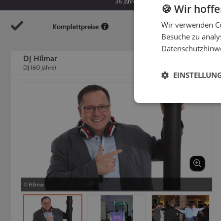
36
Jahre
60
Jahre
🍪 Wir hoff
Wir verwenden Co
Komplettpreise
So
Besuche zu analys
Datenschutzhinw
DJ Hilmar
DJ
(
60
Jahre)
EINSTELLUN
© Hilmar