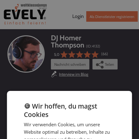
Login
Als Dienstleister registrieren
DJ Homer
Thompson
(ID:
4132
)
(66)
5,0
Nachricht schreiben
Teilen
Interview im Blog
DJ Homer Thompson buchen - Jetzt Preis und
Verfügbarkeit prüfen!
🍪 Wir hoffen, du magst
Cookies
Wir verwenden Cookies, um unsere
Website optimal zu betreiben, Inhalte zu