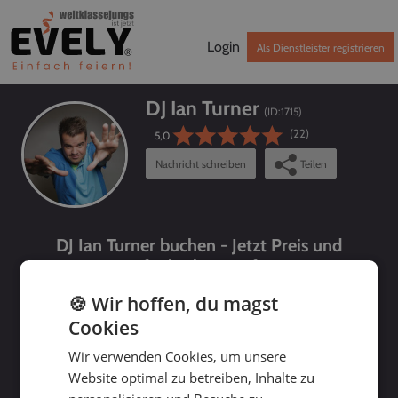
Login
Als Dienstleister registrieren
DJ Ian Turner
(ID:
1715
)
(22)
5,0
Nachricht schreiben
Teilen
DJ Ian Turner buchen - Jetzt Preis und
Verfügbarkeit prüfen!
🍪 Wir hoffen, du magst
Cookies
Wir verwenden Cookies, um unsere
Website optimal zu betreiben, Inhalte zu
bis