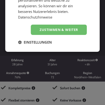
personalisieren und Besuche zu
analysieren. So können wir dir ein
besseres Nutzererlebnis bieten.
Datenschutzhinweise
ZUSTIMMEN & WEITER
Suche starten
EINSTELLUNGEN
Erfahrung
Alter
Reaktionszeit
28
Jahre
51
Jahre
< 6h
Annahmequote
Buchungen
Region
76%
72
Nordrhein-Westfalen
Komplettpreise
Sofort buchen
Flexibel stornieren
Keine Vorkasse