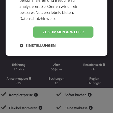
personalisieren und Besuche zu
analysieren. So können wir dir ein
besseres Nutzererlebnis bieten.
Datenschutzhinweise
ZUSTIMMEN & WEITER
Suche starten
EINSTELLUNGEN
Erfahrung
Alter
Reaktionszeit
37
Jahre
56
Jahre
< 12h
Annahmequote
Buchungen
Region
92%
12
Thüringen
Komplettpreise
Sofort buchen
Flexibel stornieren
Keine Vorkasse