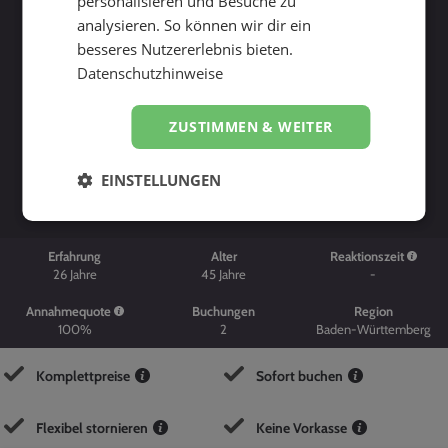
personalisieren und Besuche zu
analysieren. So können wir dir ein
besseres Nutzererlebnis bieten.
Datenschutzhinweise
ZUSTIMMEN & WEITER
Suche starten
EINSTELLUNGEN
Erfahrung
Alter
Reaktionszeit
26
Jahre
45
Jahre
-
Annahmequote
Buchungen
Region
100%
2
Baden-Württemberg
Komplettpreise
Sofort buchen
Flexibel stornieren
Keine Vorkasse