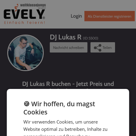
Login
Als Dienstleister registrieren
DJ Lukas R
(ID:
5500
)
Nachricht schreiben
Teilen
DJ Lukas R buchen - Jetzt Preis und
Verfügbarkeit prüfen!
🍪 Wir hoffen, du magst
Cookies
Wir verwenden Cookies, um unsere
Website optimal zu betreiben, Inhalte zu
bis