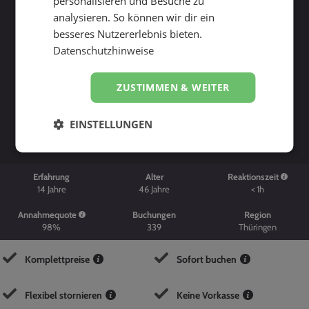
personalisieren und Besuche zu
analysieren. So können wir dir ein
besseres Nutzererlebnis bieten.
Datenschutzhinweise
ZUSTIMMEN & WEITER
Suche starten
EINSTELLUNGEN
Erfahrung
Alter
Reaktionszeit
14
Jahre
46
Jahre
< 1h
Annahmequote
Buchungen
Region
98%
339
Thüringen
Komplettpreise
Sofort buchen
Flexibel stornieren
Keine Vorkasse