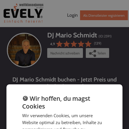
Login
Als Dienstleister registrieren
DJ Mario Schmidt
(ID:
2591
)
(139)
4,9
Nachricht schreiben
Teilen
DJ Mario Schmidt buchen - Jetzt Preis und
Verfügbarkeit prüfen!
🍪 Wir hoffen, du magst
Cookies
Wir verwenden Cookies, um unsere
Website optimal zu betreiben, Inhalte zu
bis