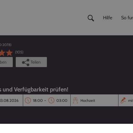
Hilfe
So fun
D:
2078
)
(105)
iben
Teilen
s und Verfügbarkeit prüfen!
-
Reaktionszeit
Annahmequote