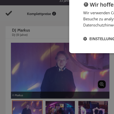
33
Jahre
51
Jahre
🍪 Wir hoff
Wir verwenden Co
Komplettpreise
So
Besuche zu analys
Datenschutzhinw
DJ Markus
DJ
(
51
Jahre)
EINSTELLUN
© Markus