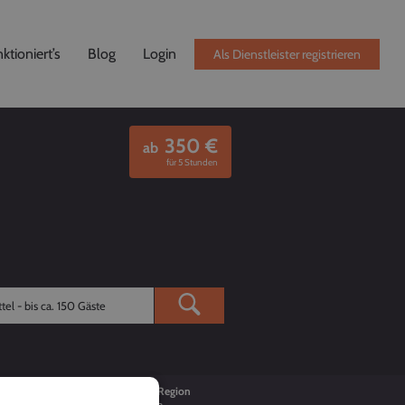
ktioniert’s
Blog
Login
Als Dienstleister registrieren
350
€
ab
für 5 Stunden
Buchungen
Region