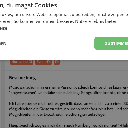
< 3h
99%
en, du magst Cookies
okies, um unsere Website optimal zu betreiben, Inhalte zu perso
fort buchen
Flexibel stornieren
ieren. So können wir dir ein besseres Nutzererlebnis bieten.
eise
Über
DJ Markus
Erhalte einen persönlichen Eindruck vom Dienstleister
GEN
ZUSTIMME
Dienstleistungen
Hochzeits-DJ
Event-DJ
DJ
Beschreibung
Musik war schon immer meine Passion, dadurch konnte ich es kaum erwa
"angemessener" Lautstärke seine Lieblings Songs hören konnte, ohne 
Ich habe aber sehr schnell festgestellt, dass tanzen nicht zu meinen S
Möglichkeiten die Gäste zu erfreuen um so mehr fasziniert hat. Und s
Möglichkeiten in der Discothek in Bischofsgrün aufzulegen.
Hauptberuflich zog es mich dann nach Nürnberg, wo ich nun seit 14 Ja