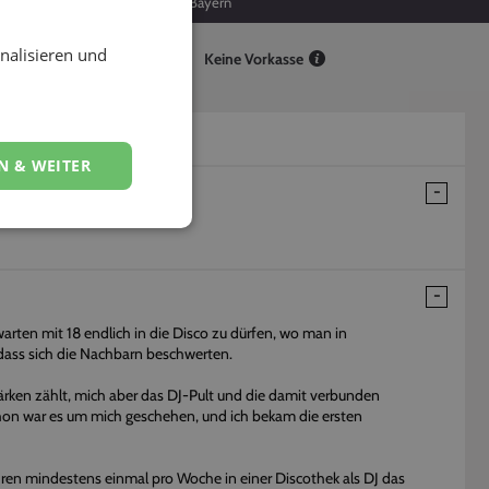
208
Bayern
nalisieren und
Keine Vorkasse
N & WEITER
rten mit 18 endlich in die Disco zu dürfen, wo man in
dass sich die Nachbarn beschwerten.
tärken zählt, mich aber das DJ-Pult und die damit verbunden
chon war es um mich geschehen, und ich bekam die ersten
hren mindestens einmal pro Woche in einer Discothek als DJ das