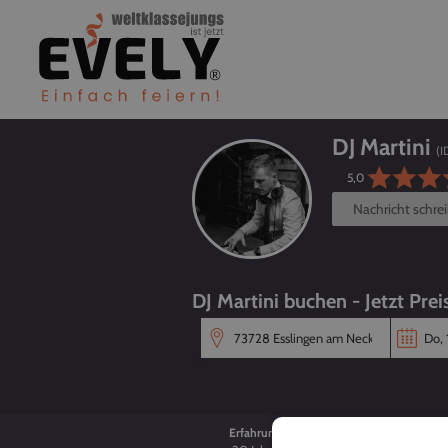
DJ Martini
(I
5,0
Nachricht schre
DJ Martini buchen - Jetzt Prei
Erfahrung
Alter