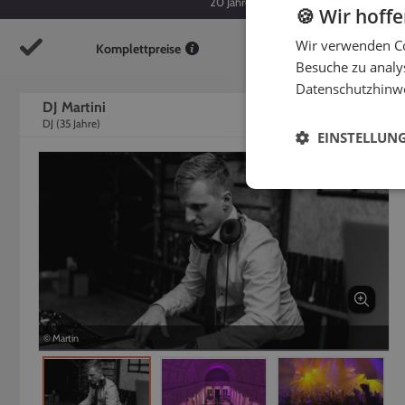
20
Jahre
35
Jahre
🍪 Wir hoff
Wir verwenden Co
Komplettpreise
So
Besuche zu analys
Datenschutzhinw
DJ Martini
DJ
(
35
Jahre)
EINSTELLUN
© Martin