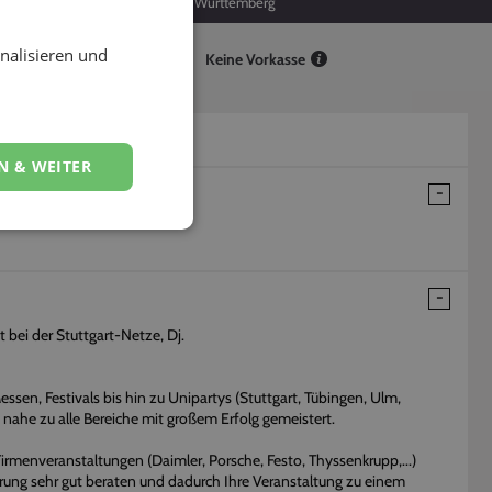
118
Baden-Württemberg
nalisieren und
Keine Vorkasse
N & WEITER
t bei der Stuttgart-Netze, Dj.
en, Festivals bis hin zu Unipartys (Stuttgart, Tübingen, Ulm,
 nahe zu alle Bereiche mit großem Erfolg gemeistert.
Firmenveranstaltungen (Daimler, Porsche, Festo, Thyssenkrupp,...)
hrung sehr gut beraten und dadurch Ihre Veranstaltung zu einem