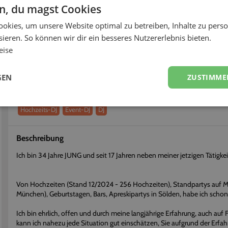
< 12h
83%
en, du magst Cookies
okies, um unsere Website optimal zu betreiben, Inhalte zu perso
fort buchen
Flexibel stornieren
ieren. So können wir dir ein besseres Nutzererlebnis bieten.
eise
Über
DJ Martini
Erhalte einen persönlichen Eindruck vom Dienstleister
GEN
ZUSTIMME
Dienstleistungen
Hochzeits-DJ
Event-DJ
DJ
Beschreibung
Ich bin 34 Jahre JUNG und seit 17 Jahren neben meiner jetzigen Tätigkei
Von Hochzeiten (Stand 12/2024 - 256 Hochzeiten), Standpartys auf Mess
München), Geburtstagen, Bars, Apreskipartys in Sölden, habe ich schon
Ich bin ehrlich, offen und durch meine langjährige Erfahrung, auch auf 
kann ich nahezu jede Situation gut einschätzen, Sie aufgrund der Erfa