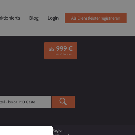
ktioniert’s
Blog
Login
Als Dienstleister registrieren
999
€
ab
für 5 Stunden
Buchungen
Region