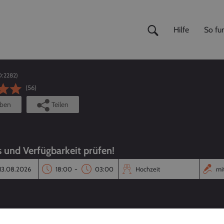
Hilfe
So fun
D:
2282
)
(56)
iben
Teilen
s und Verfügbarkeit prüfen!
-
Reaktionszeit
Annahmequote