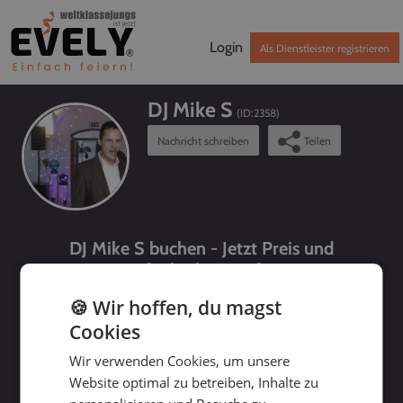
Login
Als Dienstleister registrieren
DJ Mike S
(ID:
2358
)
Nachricht schreiben
Teilen
DJ Mike S buchen - Jetzt Preis und
Verfügbarkeit prüfen!
🍪 Wir hoffen, du magst
Cookies
Wir verwenden Cookies, um unsere
Website optimal zu betreiben, Inhalte zu
bis