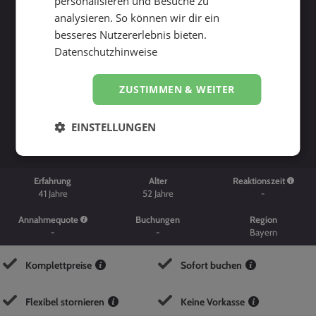
personalisieren und Besuche zu
analysieren. So können wir dir ein
besseres Nutzererlebnis bieten.
Datenschutzhinweise
ZUSTIMMEN & WEITER
Suche starten
EINSTELLUNGEN
Erfahrung
Alter
Reaktionszeit
41
Jahre
52
Jahre
-
Annahmequote
Buchungen
Region
-
-
Bayern
Komplettpreise
Sofort buchen
Flexibel stornieren
Keine Vorkasse