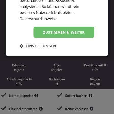
personalisieren und Besuche zu
analysieren. So können wir dir ein
besseres Nutzererlebnis bieten.
Datenschutzhinweise
ZUSTIMMEN & WEITER
Suche starten
EINSTELLUNGEN
Erfahrung
Alter
Reaktionszeit
15
Jahre
64
Jahre
< 12h
Annahmequote
Buchungen
Region
50%
4
Bayern
Komplettpreise
Sofort buchen
Flexibel stornieren
Keine Vorkasse