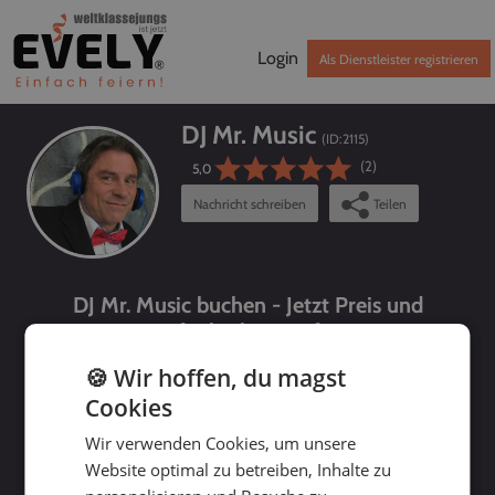
Login
Als Dienstleister registrieren
DJ Mr. Music
(ID:
2115
)
(2)
5,0
Nachricht schreiben
Teilen
DJ Mr. Music buchen - Jetzt Preis und
Verfügbarkeit prüfen!
🍪 Wir hoffen, du magst
Cookies
Wir verwenden Cookies, um unsere
Website optimal zu betreiben, Inhalte zu
bis