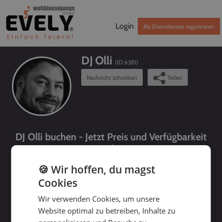
Login
Als Dienstleister registrieren
DJ Olli
(ID:
6381
)
Nachricht schreiben
Teilen
DJ Olli buchen - Jetzt Preis und Verfügbarkeit
prüfen!
🍪 Wir hoffen, du magst
Cookies
Wir verwenden Cookies, um unsere
Website optimal zu betreiben, Inhalte zu
bis