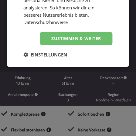
personalisieren und Besuche zu
analysieren. So können wir dir ein
besseres Nutzererlebnis bieten.
Datenschutzhinweise
ZUSTIMMEN & WEITER
Suche starten
EINSTELLUNGEN
Erfahrung
Alter
Reaktionszeit
10
Jahre
51
Jahre
-
Annahmequote
Buchungen
Region
-
3
Nordrhein-Westfalen
Komplettpreise
Sofort buchen
Flexibel stornieren
Keine Vorkasse