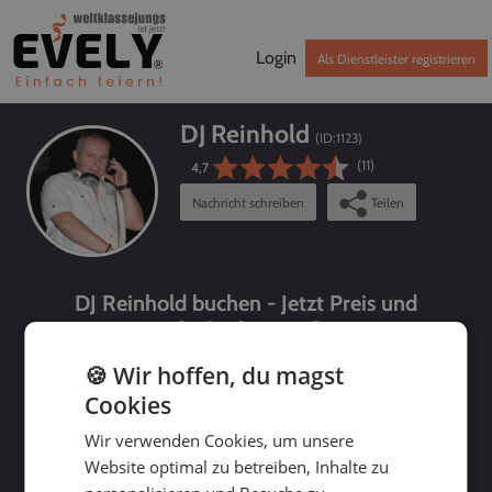
Login
Als Dienstleister registrieren
DJ Reinhold
(ID:
1123
)
(11)
4,7
Nachricht schreiben
Teilen
DJ Reinhold buchen - Jetzt Preis und
Verfügbarkeit prüfen!
🍪 Wir hoffen, du magst
Cookies
Wir verwenden Cookies, um unsere
Website optimal zu betreiben, Inhalte zu
bis