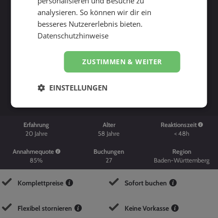
personalisieren und Besuche zu
analysieren. So können wir dir ein
besseres Nutzererlebnis bieten.
Datenschutzhinweise
ZUSTIMMEN & WEITER
Suche starten
EINSTELLUNGEN
Erfahrung
Alter
Reaktionszeit
20
Jahre
58
Jahre
< 48h
Annahmequote
Buchungen
Region
85%
27
Baden-Württemberg
Komplettpreise
Sofort buchen
Flexibel stornieren
Keine Vorkasse