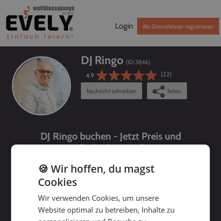
Login
Als Dienstleister registrieren
DJ Ringo
(ID:
3846
)
(22)
4,9
Nachricht schreiben
Teilen
DJ Ringo buchen - Jetzt Preis und
Verfügbarkeit prüfen!
🍪 Wir hoffen, du magst
Cookies
Wir verwenden Cookies, um unsere
Website optimal zu betreiben, Inhalte zu
bis