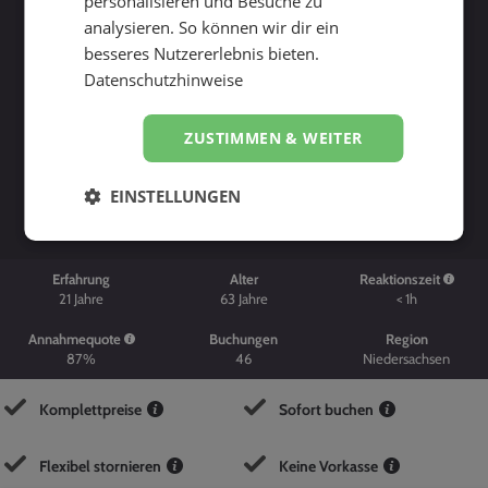
personalisieren und Besuche zu
analysieren. So können wir dir ein
besseres Nutzererlebnis bieten.
Datenschutzhinweise
ZUSTIMMEN & WEITER
Suche starten
EINSTELLUNGEN
Erfahrung
Alter
Reaktionszeit
21
Jahre
63
Jahre
< 1h
Annahmequote
Buchungen
Region
87%
46
Niedersachsen
Komplettpreise
Sofort buchen
Flexibel stornieren
Keine Vorkasse