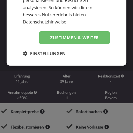
personalisieren und Besuche zu
analysieren. So können wir dir ein
besseres Nutzererlebnis bieten.
Datenschutzhinweise
ZUSTIMMEN & WEITER
Suche starten
EINSTELLUNGEN
Erfahrung
Alter
Reaktionszeit
14
Jahre
39
Jahre
-
Annahmequote
Buchungen
Region
< 50%
11
Bayern
Komplettpreise
Sofort buchen
Flexibel stornieren
Keine Vorkasse