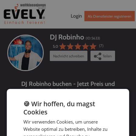
Login
Als Dienstleister registrieren
DJ Robinho
(ID:
5633
)
(7)
5,0
Nachricht schreiben
Teilen
DJ Robinho buchen - Jetzt Preis und
Verfügbarkeit prüfen!
🍪 Wir hoffen, du magst
Cookies
Wir verwenden Cookies, um unsere
Website optimal zu betreiben, Inhalte zu
bis