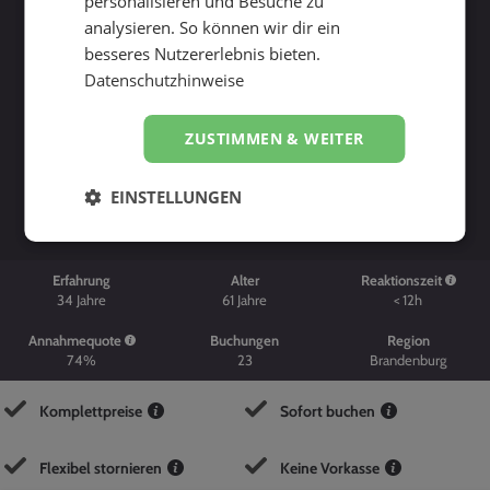
personalisieren und Besuche zu
analysieren. So können wir dir ein
besseres Nutzererlebnis bieten.
Datenschutzhinweise
ZUSTIMMEN & WEITER
Suche starten
EINSTELLUNGEN
Erfahrung
Alter
Reaktionszeit
34
Jahre
61
Jahre
< 12h
Annahmequote
Buchungen
Region
74%
23
Brandenburg
Komplettpreise
Sofort buchen
Flexibel stornieren
Keine Vorkasse