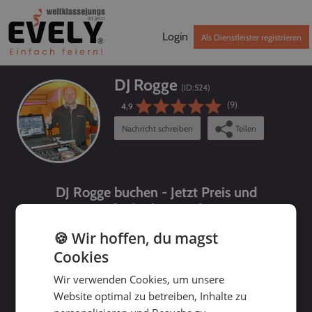
Login
Als Dienstleister registrieren
DJ Rogge
(ID:
524
)
(9)
4,9
Nachricht schreiben
Teilen
DJ Rogge buchen - Jetzt Preis und
Verfügbarkeit prüfen!
🍪 Wir hoffen, du magst
Cookies
Wir verwenden Cookies, um unsere
Website optimal zu betreiben, Inhalte zu
bis