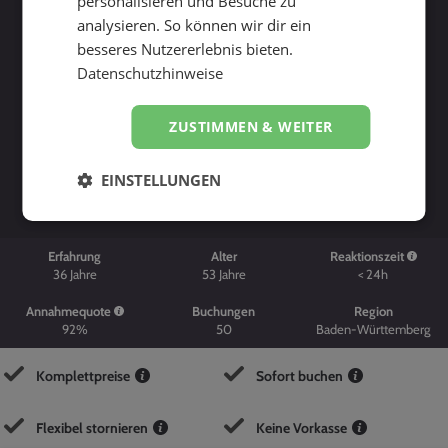
personalisieren und Besuche zu
analysieren. So können wir dir ein
besseres Nutzererlebnis bieten.
Datenschutzhinweise
ZUSTIMMEN & WEITER
Suche starten
EINSTELLUNGEN
Erfahrung
Alter
Reaktionszeit
36
Jahre
53
Jahre
< 24h
Annahmequote
Buchungen
Region
92%
50
Baden-Württemberg
Komplettpreise
Sofort buchen
Flexibel stornieren
Keine Vorkasse