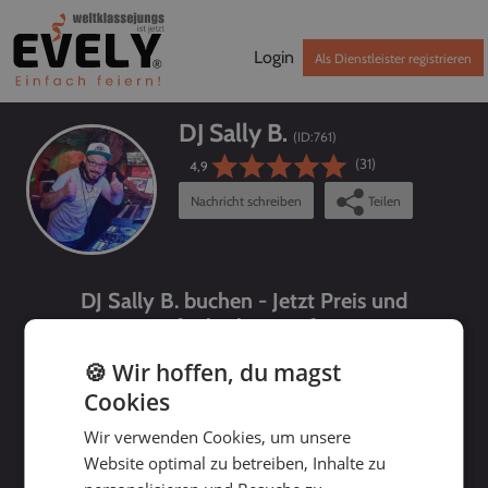
Login
Als Dienstleister registrieren
DJ Sally B.
(ID:
761
)
(31)
4,9
Nachricht schreiben
Teilen
DJ Sally B. buchen - Jetzt Preis und
Verfügbarkeit prüfen!
🍪 Wir hoffen, du magst
Cookies
Wir verwenden Cookies, um unsere
Website optimal zu betreiben, Inhalte zu
bis