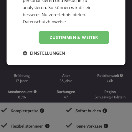
personalisieren und Besuche zu
analysieren. So können wir dir ein
besseres Nutzererlebnis bieten.
Datenschutzhinweise
ZUSTIMMEN & WEITER
Suche starten
EINSTELLUNGEN
Erfahrung
Alter
Reaktionszeit
17
Jahre
35
Jahre
< 6h
Annahmequote
Buchungen
Region
85%
47
Schleswig-Holstein
Komplettpreise
Sofort buchen
Flexibel stornieren
Keine Vorkasse