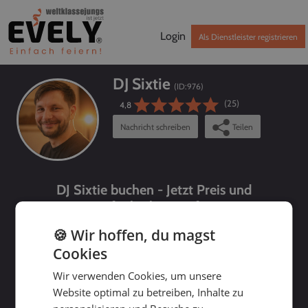
Login
Als Dienstleister registrieren
DJ Sixtie
(ID:
976
)
(25)
4,8
Nachricht schreiben
Teilen
DJ Sixtie buchen - Jetzt Preis und
Verfügbarkeit prüfen!
🍪 Wir hoffen, du magst
Cookies
Wir verwenden Cookies, um unsere
Website optimal zu betreiben, Inhalte zu
bis