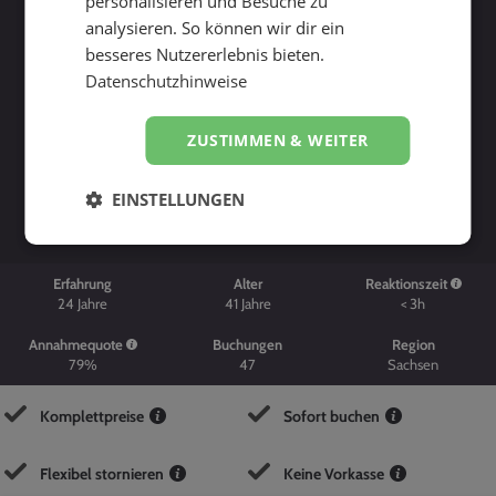
personalisieren und Besuche zu
analysieren. So können wir dir ein
besseres Nutzererlebnis bieten.
Datenschutzhinweise
ZUSTIMMEN & WEITER
Suche starten
EINSTELLUNGEN
Erfahrung
Alter
Reaktionszeit
24
Jahre
41
Jahre
< 3h
Annahmequote
Buchungen
Region
79%
47
Sachsen
Komplettpreise
Sofort buchen
Flexibel stornieren
Keine Vorkasse