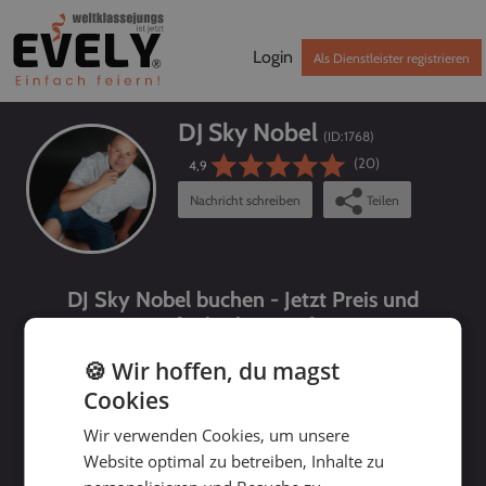
Login
Als Dienstleister registrieren
DJ Sky Nobel
(ID:
1768
)
(20)
4,9
Nachricht schreiben
Teilen
DJ Sky Nobel buchen - Jetzt Preis und
Verfügbarkeit prüfen!
🍪 Wir hoffen, du magst
Cookies
Wir verwenden Cookies, um unsere
Website optimal zu betreiben, Inhalte zu
bis