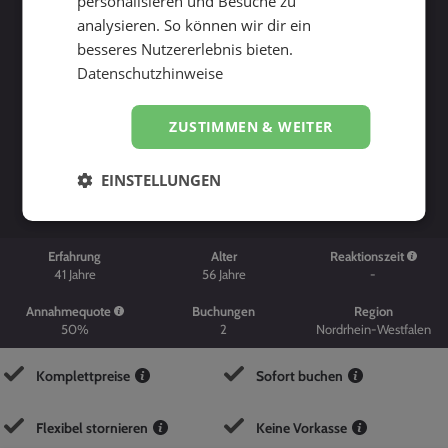
personalisieren und Besuche zu
analysieren. So können wir dir ein
besseres Nutzererlebnis bieten.
Datenschutzhinweise
ZUSTIMMEN & WEITER
Suche starten
EINSTELLUNGEN
Erfahrung
Alter
Reaktionszeit
41
Jahre
56
Jahre
-
Annahmequote
Buchungen
Region
50%
2
Nordrhein-Westfalen
Komplettpreise
Sofort buchen
Flexibel stornieren
Keine Vorkasse