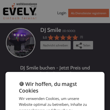
Login
Als Dienstleister registrieren
DJ Smile
(ID:
5000
)
(1)
5,0
Nachricht schreiben
Teilen
DJ Smile buchen - Jetzt Preis und
Verfügbarkeit prüfen!
🍪 Wir hoffen, du magst
Cookies
Wir verwenden Cookies, um unsere
Website optimal zu betreiben, Inhalte zu
bis