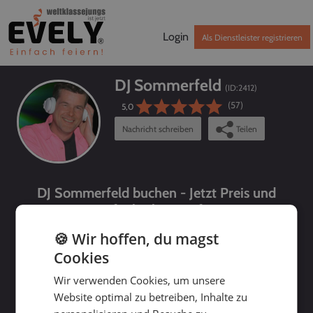
Login
Als Dienstleister registrieren
DJ Sommerfeld
(ID:
2412
)
(57)
5,0
Nachricht schreiben
Teilen
DJ Sommerfeld buchen - Jetzt Preis und
Verfügbarkeit prüfen!
🍪 Wir hoffen, du magst
Cookies
Wir verwenden Cookies, um unsere
Website optimal zu betreiben, Inhalte zu
bis