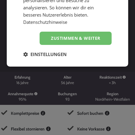
personalisieren und Besuche zu
analysieren. So können wir dir ein
besseres Nutzererlebnis bieten.
Datenschutzhinweise
ZUSTIMMEN & WEITER
Suche starten
EINSTELLUNGEN
Erfahrung
Alter
Reaktionszeit
16
Jahre
56
Jahre
< 3h
Annahmequote
Buchungen
Region
95%
93
Nordrhein-Westfalen
Komplettpreise
Sofort buchen
Flexibel stornieren
Keine Vorkasse