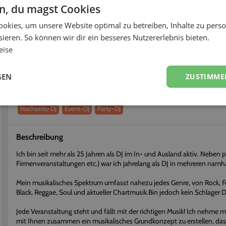
< 3h
97%
en, du magst Cookies
okies, um unsere Website optimal zu betreiben, Inhalte zu perso
fort buchen
Flexibel stornieren
ieren. So können wir dir ein besseres Nutzererlebnis bieten.
eise
Über
DJ Soulcut
Erhalte einen persönlichen Eindruck vom Dienstleister
GEN
ZUSTIMME
Dienstleistungen
Hochzeits-DJ
Event-DJ
Party-DJ
Beschreibung
Ich bin seit mehr als 25 Jahren als DJ im In- und Ausland aktiv. Neben
Firmenveranstaltungen etc.) war ich jahrelang als DJ in mehreren nam
Mein musikalisches Spektrum umfasst nahezu jedes Genre, von Rock, Fe
Black, Reggae, Soul und aktueller Chartmusik.Bin jedoch kein Schlager D
Jede Veranstaltung steht und fällt mit der richtigen Musik! Ich nehme m
mit Ihnen zusammen ein musikalisches Grundkonzept zu erstellen, das