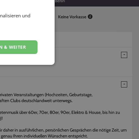
174
Berlin
nalisieren und
Keine Vorkasse
N & WEITER
 privaten Veranstaltungen (Hochzeiten, Geburtstage,
haften Clubs deutschlandweit unterwegs.
tenmusik über 60er, 70er, 80er, 90er, Elektro & House, bis hin zu
J!
ir daher in ausführlichen, persönlichen Gesprächen die nötige Zeit, um
 genau Ihren individuellen Wünschen entspricht.