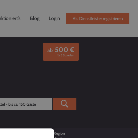
ktioniert’s
Blog
Login
Als Dienstleister registrieren
500
€
ab
für 5 Stunden
Buchungen
Region