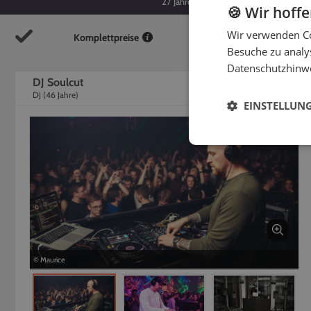
27
Jahre
46
Jahre
🍪 Wir hoff
Wir verwenden Co
Komplettpreise
So
Besuche zu analys
Datenschutzhinw
DJ Soulcut
DJ
(
46
Jahre)
EINSTELLUN
© Maurice