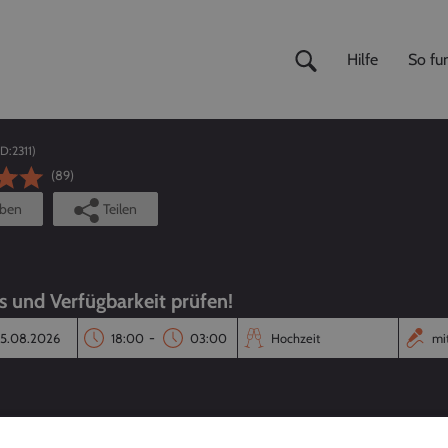
Hilfe
So fun
ID:
2311
)
(89)
iben
Teilen
is und Verfügbarkeit prüfen!
-
Reaktionszeit
Annahmequote