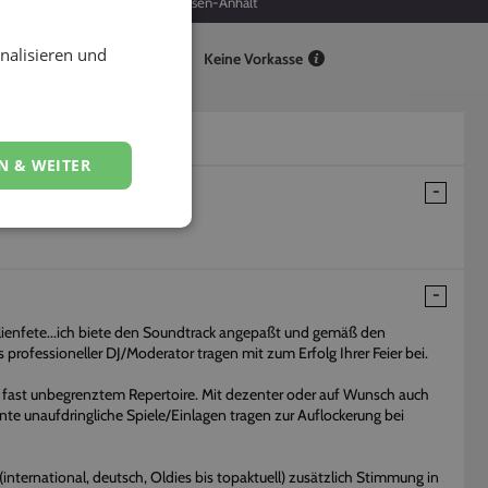
279
Sachsen-Anhalt
nalisieren und
Keine Vorkasse
N & WEITER
lienfete...ich biete den Soundtrack angepaßt und gemäß den
s professioneller DJ/Moderator tragen mit zum Erfolg Ihrer Feier bei.
i fast unbegrenztem Repertoire. Mit dezenter oder auf Wunsch auch
ante unaufdringliche Spiele/Einlagen tragen zur Auflockerung bei
(international, deutsch, Oldies bis topaktuell) zusätzlich Stimmung in