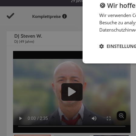
29
Jahre
49
Jahre
🍪 Wir hoff
Wir verwenden Co
Komplettpreise
So
Besuche zu analys
Datenschutzhinw
DJ Steven W.
DJ
(
49
Jahre)
EINSTELLUN