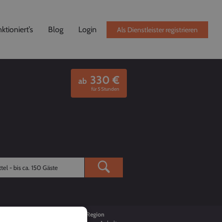
ktioniert’s
Blog
Login
Als Dienstleister registrieren
330
€
ab
für 5 Stunden
Buchungen
Region