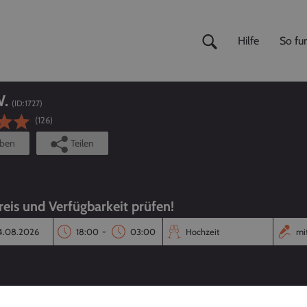
Hilfe
So fun
W.
(ID:
1727
)
(126)
iben
Teilen
reis und Verfügbarkeit prüfen!
-
Reaktionszeit
Annahmequote