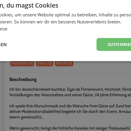
< 3h
96%
en, du magst Cookies
okies, um unsere Website optimal zu betreiben, Inhalte zu perso
fort buchen
Flexibel stornieren
ieren. So können wir dir ein besseres Nutzererlebnis bieten.
eise
Über
DJ Steven W.
Erhalte einen persönlichen Eindruck vom Dienstleister
GEN
ZUSTIMME
Dienstleistungen
Hochzeits-DJ
Event-DJ
Berufs-DJ
Beschreibung
Ich bin deutschlandweit buchbar. Egal ob Firmenevent, Hochzeit, Fami
Vorstellungen des Veranstalters und seiner Gäste. 24 Jahre Erfahrung al
Ich spiele Ihre Wunschmusik und die Wünsche Ihrer Gäste auf Zuruf be
aktiver Moderation(dialektfrei) begleite ich Sie durch den Event. Amüs
(wenn gewünscht)...
Wenn gewünscht, bringt die fröhliche Karaoke mit riesiger Titelauswahl 