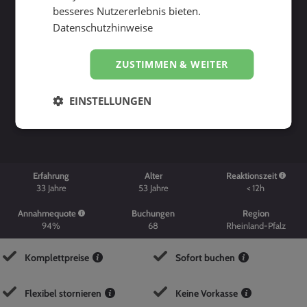
besseres Nutzererlebnis bieten.
Datenschutzhinweise
ZUSTIMMEN & WEITER
Suche starten
EINSTELLUNGEN
Erfahrung
Alter
Reaktionszeit
33
Jahre
53
Jahre
< 12h
Annahmequote
Buchungen
Region
94%
68
Rheinland-Pfalz
Komplettpreise
Sofort buchen
Flexibel stornieren
Keine Vorkasse