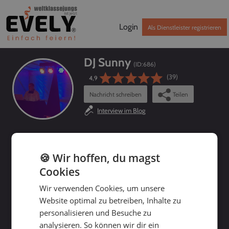
Login
Als Dienstleister registrieren
DJ Sunny
(ID:
686
)
(39)
4,9
Nachricht schreiben
Teilen
Interview im Blog
DJ Sunny buchen - Jetzt Preis und
Verfügbarkeit prüfen!
🍪 Wir hoffen, du magst
Cookies
Wir verwenden Cookies, um unsere
Website optimal zu betreiben, Inhalte zu
personalisieren und Besuche zu
analysieren. So können wir dir ein
bis