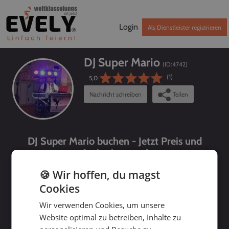
Login
Als Dienstleister registrieren
DJ Super Mario
(ID:
4742
)
(1)
5,0
Nachricht schreiben
Teilen
DJ Super Mario buchen - Jetzt Preis und
Verfügbarkeit prüfen!
🍪 Wir hoffen, du magst
Cookies
Wir verwenden Cookies, um unsere
Website optimal zu betreiben, Inhalte zu
bis