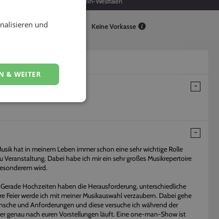
9
Nordrhein-Westfalen
nalisieren und
Keine Vorkasse
N & WEITER
usik hat in meinem Leben immer schon eine sehr wichtige Rolle
zu Veranstaltung. Dabei habe ich mir ein sehr großes Musikrepertoire
Besonderem wird.
. Gerade Hochzeiten haben die Herausforderung, unterschiedliche
ure Feier werde ich mit meiner Musikauswahl verzaubern. Dabei gehe
ünsche und Anforderungen und diese versuche ich während der
eier genau nach euren Vorstellungen läuft. Eine one-man-Show ist