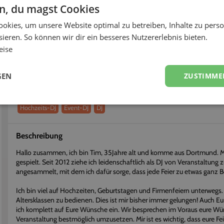
< 1h
56%
en, du magst Cookies
okies, um unsere Website optimal zu betreiben, Inhalte zu perso
fort buchen
Flexibel stornieren
ieren. So können wir dir ein besseres Nutzererlebnis bieten.
eise
Über
DJ Tintonic
Erhalte einen persönlichen Eindruck vom Dienstleister
GEN
ZUSTIMME
Dienstleistungen
Hochzeits-DJ
Event-DJ
DJ
Beschreibung
Hallo zusammen, ich bin Tim, 35Jahre alt und komme aus Dortmund. M
gespielt. Seit 2012 ziehe ich leidenschaftlich als DJ von Veranstaltung 
angesammelt, mit dem ich dafür sorge, dass jede Feier zu etwas ganz 
Ich bin viel auf Hochzeiten, Geburtstagen und Firmenfeiern unterwegs
Altersklassen zu bedienen. Dies ist mir bisher immer gelungen! Auch E
ich komplett auf Eure Wünsche ein. Wir besprechen im Voraus eure W
Veranstaltung bestmöglich umzusetzen. Mir ist es wichtig, dass eure F