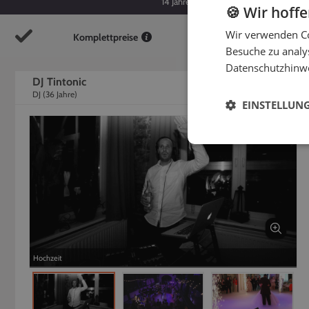
14
Jahre
36
Jahre
🍪 Wir hoff
Wir verwenden Co
Komplettpreise
So
Besuche zu analys
Datenschutzhinw
DJ Tintonic
DJ
(
36
Jahre)
EINSTELLUN
Hochzeit