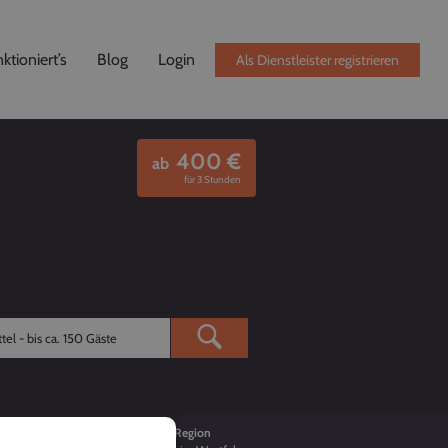
ktioniert’s
Blog
Login
Als Dienstleister registrieren
400
€
ab
für 3 Stunden
Buchungen
Region