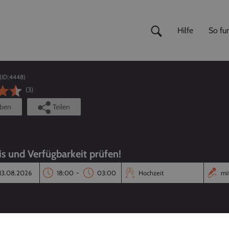
Hilfe
So fun
(ID:
4448
)
(3)
iben
Teilen
is und Verfügbarkeit prüfen!
-
Reaktionszeit
Annahmequote