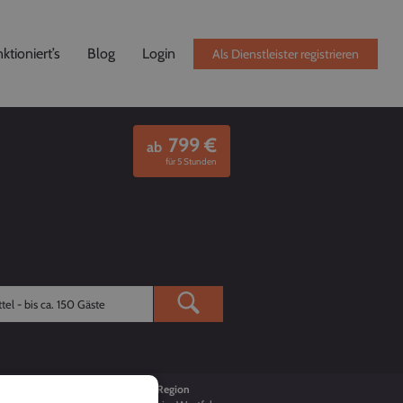
ktioniert’s
Blog
Login
Als Dienstleister registrieren
799
€
ab
für 5 Stunden
Buchungen
Region