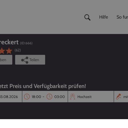
Hilfe
So fun
reckert
(ID:
666
)
(62)
iben
Teilen
etzt Preis und Verfügbarkeit prüfen!
-
Reaktionszeit
Annahmequote