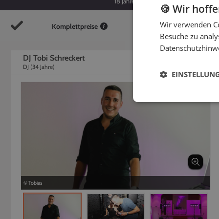
18
Jahre
34
Jahre
🍪 Wir hoff
Wir verwenden Co
Komplettpreise
So
Besuche zu analys
Datenschutzhinw
DJ Tobi Schreckert
DJ
(
34
Jahre)
EINSTELLUN
© Tobias