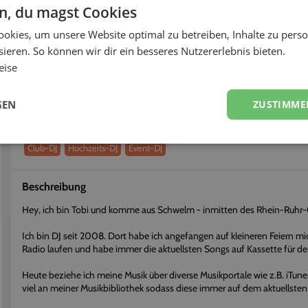
< 12h
97%
en, du magst Cookies
okies, um unsere Website optimal zu betreiben, Inhalte zu perso
fort buchen
Flexibel stornieren
ieren. So können wir dir ein besseres Nutzererlebnis bieten.
eise
Über
DJ Tobi Schreckert
Erhalte einen persönlichen Eindruck vom Dienstleister
GEN
ZUSTIMME
Dienstleistungen
Club-DJ
Hochzeits-DJ
Event-DJ
Beschreibung
Hey, ich bin Tobi und komme aus Schwelm - inmitten des Rhein-Ruhr-
Ich bin DJ seit 2008. Dort habe ich angefangen auf kleineren Feiern m
Radio laufen und habe immer die aktuellsten Songs auf Kassette für 
Heute beziehe ich meine Musik über diverse Musikportale wie z.B. iTunes 
viel an meiner Musikbibliothek sodass diese immer auf dem aktuellsten S