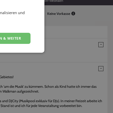
119
Nordrhein-Westfalen
nalisieren und
Keine Vorkasse
N & WEITER
Gebietes!
ich 'um die Musik' zu kümmern. Schon als Kind hatte ich immer das
den Walkman aufgezeichnet.
und DJCity (Musikpool exklusiv für DJs). In meiner Freizeit arbeite ich
tand ist und ich für jede Veranstaltung vorbereitet bin.