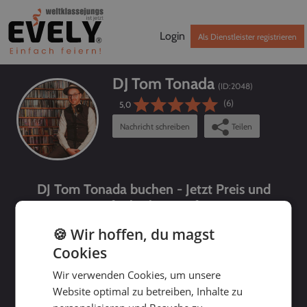
Login
Als Dienstleister registrieren
DJ Tom Tonada
(ID:
2048
)
(6)
5,0
Nachricht schreiben
Teilen
DJ Tom Tonada buchen - Jetzt Preis und
Verfügbarkeit prüfen!
🍪 Wir hoffen, du magst
Cookies
Wir verwenden Cookies, um unsere
Website optimal zu betreiben, Inhalte zu
bis