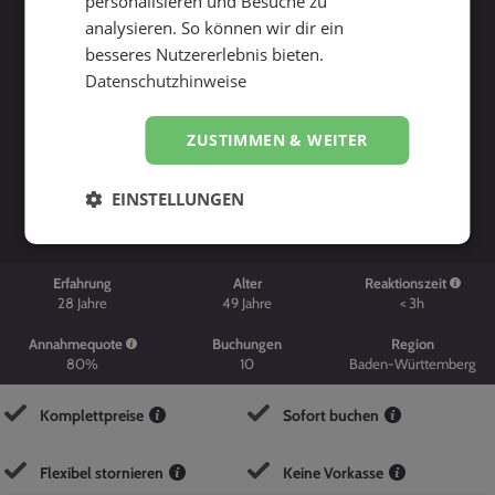
personalisieren und Besuche zu
analysieren. So können wir dir ein
besseres Nutzererlebnis bieten.
Datenschutzhinweise
ZUSTIMMEN & WEITER
Suche starten
EINSTELLUNGEN
Erfahrung
Alter
Reaktionszeit
28
Jahre
49
Jahre
< 3h
Annahmequote
Buchungen
Region
80%
10
Baden-Württemberg
Komplettpreise
Sofort buchen
Flexibel stornieren
Keine Vorkasse