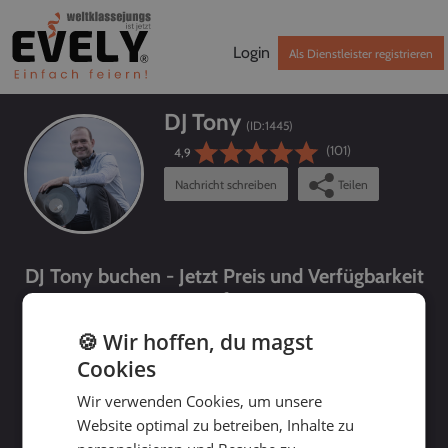
Login
Als Dienstleister registrieren
DJ Tony
(ID:
1445
)
(101)
4,9
Nachricht schreiben
Teilen
DJ Tony buchen - Jetzt Preis und Verfügbarkeit
prüfen!
🍪 Wir hoffen, du magst
Cookies
Wir verwenden Cookies, um unsere
Website optimal zu betreiben, Inhalte zu
bis