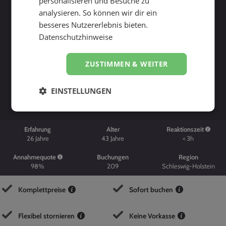
personalisieren und Besuche zu
analysieren. So können wir dir ein
besseres Nutzererlebnis bieten.
Datenschutzhinweise
ZUSTIMMEN & WEITER
Suche starten
EINSTELLUNGEN
Erfahrung
Alter
Reaktionszeit
26
Jahre
43
Jahre
< 3h
Annahmequote
Buchungen
Region
98%
209
Schleswig-Holstein
Komplettpreise
Sofort buchen
Flexibel stornieren
Keine Vorkasse